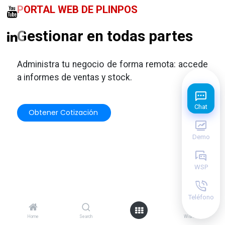
PORTAL WEB DE PLINPOS
Gestionar en todas partes
Administra tu negocio de forma remota: accede
a informes de ventas y stock.
Chat
Obtener Cotiz​​​​ación
Demo
WSP
Teléfono
0
Home
Search
Wishlist